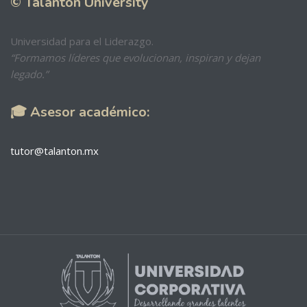
© Talanton University
Universidad para el Liderazgo.
“Formamos líderes que evolucionan, inspiran y dejan
legado.”
🎓 Asesor académico:
tutor@talanton.mx